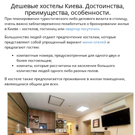
по 12 оценкам
Киев, Братства тарасовцев
11 км. до центра города
от 250 грн
ПОДРОБНЕЕ
ХОСТЕЛ CITY CENTER
Киев, Софиевская
392 м. до центра города
от 250 грн
ПОДРОБНЕЕ
ХОСТЕЛ ARTEM
по 13 оценкам