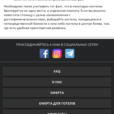
ХОСТЕЛ SUN CITY HOSTEL 3
по 39 оценкам
Киев, Юрия Ильенка
4 км. до центра города
от 250 грн
ПОДРОБНЕЕ
ХОСТЕЛ ЄЖИЛЬЕ ЩЕКАВИЦА
по 45 оценкам
Киев, Лукьяновская
2 км. до центра города
от 270 грн
ПОДРОБНЕЕ
ХОСТЕЛ MERIDIAN_HOSTEL