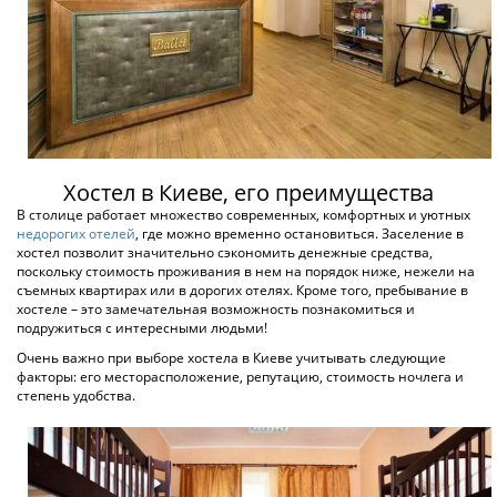
Киев, ул. Сечевых Стрельцов
2 км. до центра города
от 250 грн
ПОДРОБНЕЕ
ХОСТЕЛ P2B HOSTEL & BAR
по 28 оценкам
Киев, Гончара
1 км. до центра города
от 250 грн
ПОДРОБНЕЕ
ХОСТЕЛ 777 МЕТРО ДАРНИЦА
по 16 оценкам
Киев, Сергея Набоки
7 км. до центра города