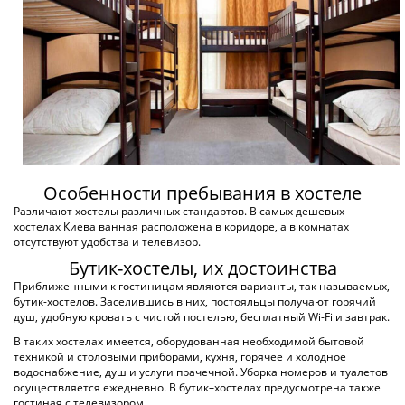
от 250 грн
ПОДРОБНЕЕ
ХОСТЕЛ FOX HOSTEL KYIV
по 17 оценкам
Киев, Шовкуненко
4 км. до центра города
от 250 грн
ПОДРОБНЕЕ
ХОСТЕЛ АЖУР
по 4 оценкам
Киев, Антона Цедика
6 км. до центра города